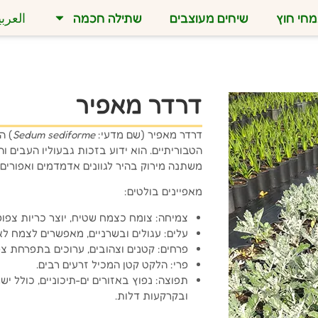
חי חוץ
שיחים מעוצבים
שתילה חכמה
العربي
דרדר מאפיר
דרדר מאפיר (שם מדעי:
Sedum sediforme
) ה
הטבוריתיים. הוא ידוע בזכות גבעוליו העבים ו
משתנה מירוק בהיר לגוונים אדמדמים ואפורים, 
מאפיינים בולטים:
צמיחה: צומח כצמח שטיח, יוצר כריות צפופ
עלים: עגולים ובשרניים, מאפשרים לצמח לאג
פרחים: קטנים וצהובים, ערוכים בתפרחת צפ
פרי: הלקט קטן המכיל זרעים רבים.
תפוצה: נפוץ באזורים ים-תיכוניים, כולל יש
ובקרקעות דלות.