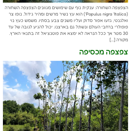
הצפצפה השחורה: ענקית נוף עם שימושים מגוונים הצפצפה השחורה
(Populus nigra ‘Italica’) הוא עץ נשיר מרשים ומהיר גידול. נופו צר
ואלגנטי, גזעו אפור סדוק ועליו משנים צבע בסתיו. משמש כעץ נוי
פופולרי ברחבי העולם ונשתל גם בארצנו. יכול להגיע לגובה של עד
30 מטר אך ככל הנראה לא ימצא את פוטנציאל זה בתנאי הארץ.
מקורה […]
צפצפה מכסיפה