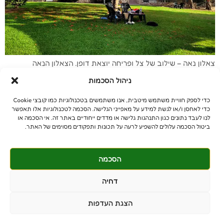
צאלון נאה – שילוב של צל ופריחה יוצאת דופן. הצאלון הנאה
(delonix regia) הוא עץ נשיר מותנה שמוצאו הוא ממדגסקר. עץ
ניהול הסכמות
בגודל בינוני עם נוף רחב. נופו הרחב יוצר עץ שנראה כמו שמשייה
גדולה. עובדה זו ממקמת אותו כעץ צל מושלם. פריחה מרשימה
כדי לספק חוויית משתמש מיטבית, אנו משתמשים בטכנולוגיות כמו קובצי Cookie
ביותר בקיץ – פרחים גדולים באשכולות בצבע אדום בוהק. ללא ספק,
כדי לאחסן ו/או לגשת למידע על מאפייני הגלישה. הסכמה לטכנולוגיות אלו תאפשר
מדובר באחד […]
לנו לעבד נתונים כגון התנהגות גלישה או מדדים ייחודיים באתר זה. אי הסכמה או
ביטול הסכמה עלולים להשפיע לרעה על תכונות ותפקודים מסוימים של האתר.
הסכמה
© כל הזכויות שמורות
benniganmastelot@gmail.com
דחיה
פרטיים - 054-551-3447
הצגת העדפות
קבלנים - 052-639-4106
מושב צרופה