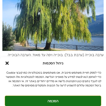
ערבה בוכייה (ערבת בבל): בוכייה ויפה עד מאוד. הערבה הבוכייה
(Salix babylonica), היא עץ נשיר מרהיב ביופיו, המוכר לנו בזכות
ניהול הסכמות
ענפיו הדקים והארוכים המתנועעים ברוח כאילו הם בוכים. נופה
הבכותי והאלגנטי הפך אותה לאחד העצים המוכרים ביותר בגינון ונוי.
כדי לספק חוויית משתמש מיטבית, אנו משתמשים בטכנולוגיות כמו קובצי Cookie
הגיע אלינו מסין ונפוצה כיום ברחבי העולם כולו. גובה 10-15 מטרים,
כדי לאחסן ו/או לגשת למידע על מאפייני הגלישה. הסכמה לטכנולוגיות אלו תאפשר
קוטר של 8-12 מטרים עץ […]
לנו לעבד נתונים כגון התנהגות גלישה או מדדים ייחודיים באתר זה. אי הסכמה או
ביטול הסכמה עלולים להשפיע לרעה על תכונות ותפקודים מסוימים של האתר.
הסכמה
© כל הזכויות שמורות