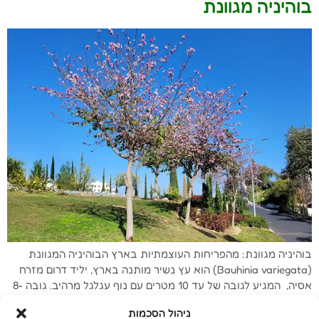
בוהיניה מגוונת
בוהיניה מגוונת: מהפריחות העוצמתיות בארץ הבוהיניה המגוונת
(Bauhinia variegata) הוא עץ נשיר מותנה בארץ, יליד דרום מזרח
אסיה, המגיע לגובה של עד 10 מטרים עם נוף עגלגל מרהיב. גובה 8-
12 מ', קוטר הנוף 5-8 מ' אחד העצים הפורחים היפים בארץ. לעץ ישנה
ניהול הסכמות
רגישות מסוימת לקור והוא ישגשג דווקא במקומות חמים יותר. הפרי