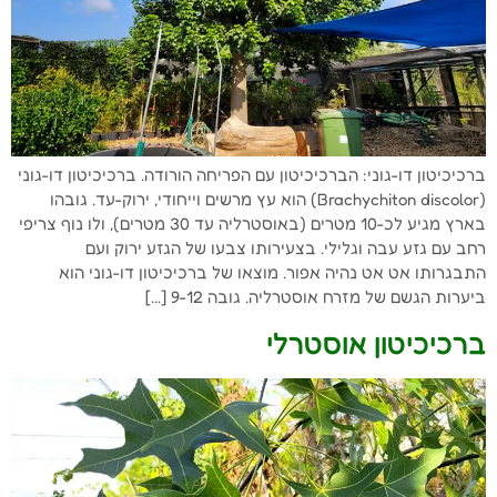
ברכיכיטון דו-גוני: הברכיכיטון עם הפריחה הורודה. ברכיכיטון דו-גוני
(Brachychiton discolor) הוא עץ מרשים וייחודי, ירוק-עד. גובהו
בארץ מגיע לכ-10 מטרים (באוסטרליה עד 30 מטרים), ולו נוף צריפי
רחב עם גזע עבה וגלילי. בצעירותו צבעו של הגזע ירוק ועם
התבגרותו אט אט נהיה אפור. מוצאו של ברכיכיטון דו-גוני הוא
ביערות הגשם של מזרח אוסטרליה. גובה 9-12 […]
ברכיכיטון אוסטרלי