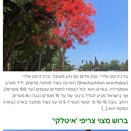
ברכיכיטון אדרי: ענק אדום עם גזע מעובה. ברכיכיטון אדרי
(Brachychiton acerifolius) הוא עץ נשיר מותנה מרשים, יליד מערב
אוסטרליה. בארצו הוא יכול לצמוח לממדים עצומים (עד 100 מטרים!),
אך בישראל מגיע לגודל בינוני של עד 15 מטרים גובה ו-8 מטרים
רוחב. גובה 10-15 מ', קוטר הנוף 5-7 מ' עץ נשיר מותנה בארץ (בארץ
המקור הוא […]
ברוש מצוי צריפי 'איטלקי'