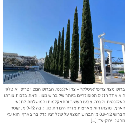
ברוש מצוי צריפי 'איטלקי' – צר ואלגנטי. הברוש המצוי צריפי 'איטלקי'
הוא אחד הזנים הפופולריים ביותר של ברוש מצוי, וזאת בזכות צורתו
האלגנטית והצרה, צבעו העשיר והתאקלמותו המושלמת לתנאי
הארץ. מוצאו הוא מארצות מזרח הים התיכון. גובה 9-12 מ', קוטר
הברוש 0.9-1.2 מ' הברוש המצוי על שלל זניו גדל בר בארץ והוא עץ
מחטני ירוק-עד, […]