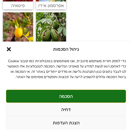
אפרסמון איז'ו
פיטאיה
ניהול הסכמות
אגוז מלבר
לימקוואט
כדי לספק חוויית משתמש מיטבית, אנו משתמשים בטכנולוגיות כמו קובצי Cookie
כדי לאחסן ו/או לגשת למידע על מאפייני הגלישה. הסכמה לטכנולוגיות אלו תאפשר
לנו לעבד נתונים כגון התנהגות גלישה או מדדים ייחודיים באתר זה. אי הסכמה או
ביטול הסכמה עלולים להשפיע לרעה על תכונות ותפקודים מסוימים של האתר.
הסכמה
© כל הזכויות שמורות
benniganmastelot@gmail.com
דחיה
פרטיים - 054-551-3447
הצגת העדפות
קבלנים - 052-639-4106
מושב צרופה