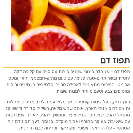
תפוז דם
תפוז דם – עץ הדר בינוני שמניב פירות עסיסיים עם קליפה דקה
יחסית ובשר אדום-סגול פנימי, עם טעם מתוק-חמצמץ ייחודי ומעט
ארומטי. הפירות מתאימים לאכילה טרייה, סלטי פירות, מיצים וריבות,
ומוסיפים צבע וטעם מיוחד למנות שונות.
העץ חזק, בעל צימוח קומפקטי אך מלא, עמיד לרוב מזיקים ומחלות
ותואם לרוב אזורי הארץ. אוהב שמש מלאה, השקיה סדירה ודישון קל.
מתחיל להניב יבול כבר בגיל צעיר, וממשיך להניב לאורך שנים רבות,
עם שיא יבול בעיקר בחורף ואביב מוקדם. בנוסף, לעץ תפוז דם נוף
אסתטי – עלווה ירוקה, צפופה ומבריקה, ופריחה לבנה ריחנית