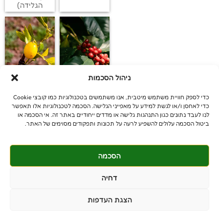
הגלידה)
ניהול הסכמות
קפה ערביקה
לימקוואט
כדי לספק חוויית משתמש מיטבית, אנו משתמשים בטכנולוגיות כמו קובצי Cookie
כדי לאחסן ו/או לגשת למידע על מאפייני הגלישה. הסכמה לטכנולוגיות אלו תאפשר
לנו לעבד נתונים כגון התנהגות גלישה או מדדים ייחודיים באתר זה. אי הסכמה או
ביטול הסכמה עלולים להשפיע לרעה על תכונות ותפקודים מסוימים של האתר.
הסכמה
© כל הזכויות שמורות
benniganmastelot@gmail.com
דחיה
פרטיים - 054-551-3447
הצגת העדפות
קבלנים - 052-639-4106
מושב צרופה