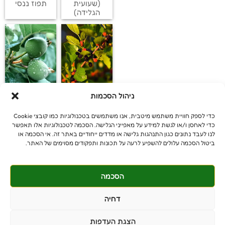
(שעועית
תפוז ננסי
הגלידה)
ניהול הסכמות
תות עץ
פג'ויה
שחור/לבן
כדי לספק חוויית משתמש מיטבית, אנו משתמשים בטכנולוגיות כמו קובצי Cookie
כדי לאחסן ו/או לגשת למידע על מאפייני הגלישה. הסכמה לטכנולוגיות אלו תאפשר
לנו לעבד נתונים כגון התנהגות גלישה או מדדים ייחודיים באתר זה. אי הסכמה או
ביטול הסכמה עלולים להשפיע לרעה על תכונות ותפקודים מסוימים של האתר.
הסכמה
© כל הזכויות שמורות
benniganmastelot@gmail.com
דחיה
פרטיים - 054-551-3447
הצגת העדפות
קבלנים - 052-639-4106