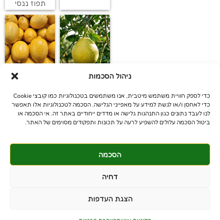
תפוז ננסי
ניהול הסכמות
פומלית
לימון יוריקה
כדי לספק חוויית משתמש מיטבית, אנו משתמשים בטכנולוגיות כמו קובצי Cookie
כדי לאחסן ו/או לגשת למידע על מאפייני הגלישה. הסכמה לטכנולוגיות אלו תאפשר
לנו לעבד נתונים כגון התנהגות גלישה או מדדים ייחודיים באתר זה. אי הסכמה או
ביטול הסכמה עלולים להשפיע לרעה על תכונות ותפקודים מסוימים של האתר.
הסכמה
© כל הזכויות שמורות
benniganmastelot@gmail.com
דחיה
פרטיים - 054-551-3447
הצגת העדפות
קבלנים - 052-639-4106
מושב צרופה