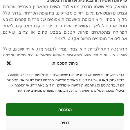
פריחתו העשירה והצבעונית ועלוותה הצפופה.
מוצאה, כפי ששמו מרמז, מתאילנד. השיח מתאפיין בענפים ארוכים
וגמישים הנושאים עלים ירוקים מבריקים. בתקופת הפריחה, בדרך כלל
בקיץ ובסתיו, הוא מכוסה באשכולות צפופים של פרחים קטנים בצבע
סגול או כחול-לילך, המושכים אליו פרפרים וחרקים מאביקים. לאחר
הפריחה מתפתחים פירות קטנים בצבע כתום או צהוב, שאינם
אכילים אך מוסיפים מראה אקזוטי לצמח.
הדורנטה התאילנדית היא צמח עמיד לתנאי מזג אוויר שונים, כולל
חום, יובש וקור קל. היא מתאימה לשמש מלאה או צל חלקי, וקרקע
עשירה ומנוקזת היטב. בזכות קצב הצמיחה המהיר שלה והעלווה
ניהול הסכמות
הצפופה, היא משמשת כגדר חיה, כמחיצה טבעית, וכצמח בודד
בגינה. היא מתאימה גם לגידול בעציצים גדולים על מרפסות ופטיו.
כדי לספק חוויית משתמש מיטבית, אנו משתמשים בטכנולוגיות כמו קובצי Cookie
כדי לאחסן ו/או לגשת למידע על מאפייני הגלישה. הסכמה לטכנולוגיות אלו תאפשר
לנו לעבד נתונים כגון התנהגות גלישה או מדדים ייחודיים באתר זה. אי הסכמה או
ביטול הסכמה עלולים להשפיע לרעה על תכונות ותפקודים מסוימים של האתר.
הסכמה
© כל הזכויות שמורות
benniganmastelot@gmail.com
דחיה
פרטיים - 054-551-3447