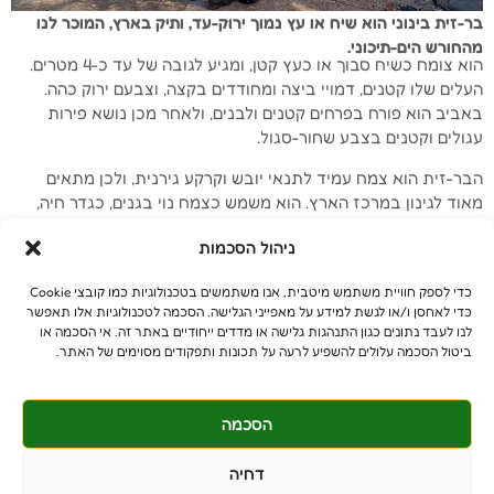
בר-זית בינוני הוא שיח או עץ נמוך ירוק-עד, ותיק בארץ, המוכר לנו
מהחורש הים-תיכוני.
הוא צומח כשיח סבוך או כעץ קטן, ומגיע לגובה של עד כ-4 מטרים.
העלים שלו קטנים, דמויי ביצה ומחודדים בקצה, וצבעם ירוק כהה.
באביב הוא פורח בפרחים קטנים ולבנים, ולאחר מכן נושא פירות
עגולים וקטנים בצבע שחור-סגול.
הבר-זית הוא צמח עמיד לתנאי יובש וקרקע גירנית, ולכן מתאים
מאוד לגינון במרכז הארץ. הוא משמש כצמח נוי בגנים, כגדר חיה,
וכצמח למטרות ייצוב קרקע. העלווה הצפופה שלו מספקת צל ומסתור
ניהול הסכמות
לציפורים, והפירות משמשים מזון לחיות בר. בנוסף, הוא נחשב לצמח
בעל ערך נוי בזכות העלווה הירוקה שלו והפריחה הלבנה והריחנית.
כדי לספק חוויית משתמש מיטבית, אנו משתמשים בטכנולוגיות כמו קובצי Cookie
כדי לאחסן ו/או לגשת למידע על מאפייני הגלישה. הסכמה לטכנולוגיות אלו תאפשר
לנו לעבד נתונים כגון התנהגות גלישה או מדדים ייחודיים באתר זה. אי הסכמה או
ביטול הסכמה עלולים להשפיע לרעה על תכונות ותפקודים מסוימים של האתר.
הסכמה
© כל הזכויות שמורות
benniganmastelot@gmail.com
דחיה
פרטיים - 054-551-3447