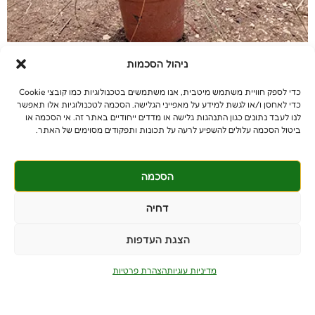
מולנברגיה נימית הוא עשבוני רב-שנתי ממשפחת הדגניים
ניהול הסכמות
(Poaceae), המוכר בזכות נוצות הפריחה הוורודות והעדינות שלו,
המעניקות לו מראה אוורירי וייחודי. הצמח, שמקורו בצפון אמריקה,
כדי לספק חוויית משתמש מיטבית, אנו משתמשים בטכנולוגיות כמו קובצי Cookie
הפך פופולרי בגינון הנוי בשל מראהו האטרקטיבי ועמידותו לתנאי
כדי לאחסן ו/או לגשת למידע על מאפייני הגלישה. הסכמה לטכנולוגיות אלו תאפשר
גידול מגוונים. מאפיינים בוטניים: תנאי גידול: שימושים בגינון: רבייה:
לנו לעבד נתונים כגון התנהגות גלישה או מדדים ייחודיים באתר זה. אי הסכמה או
ביטול הסכמה עלולים להשפיע לרעה על תכונות ותפקודים מסוימים של האתר.
הסכמה
© כל הזכויות שמורות
benniganmastelot@gmail.com
דחיה
פרטיים - 054-551-3447
הצגת העדפות
קבלנים - 052-639-4106
מושב צרופה
מדיניות עוגיות
הצהרת פרטיות
PushUp | Digital Marketing