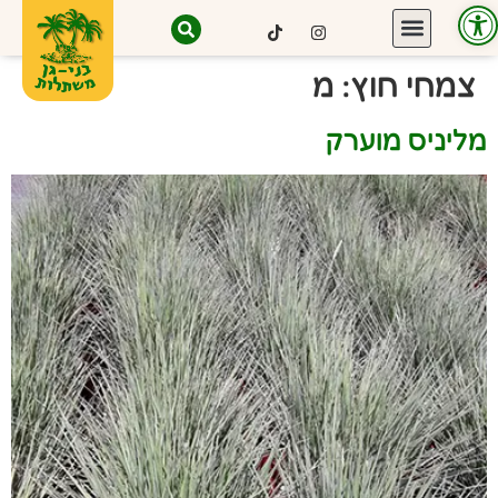
פתח סרגל נגישות
צמחי חוץ:
מ
מליניס מוערק